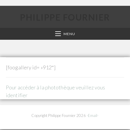
PHILIPPE FOURNIER
MENU
[foogallery id= »912″]
Pour accéder à la photothèque veuillez vous
identifier
Copyright Philippe Fournier 2026
-Email-