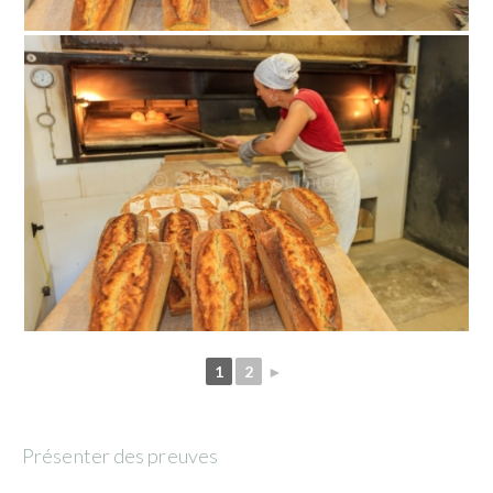
1
2
►
Présenter des preuves