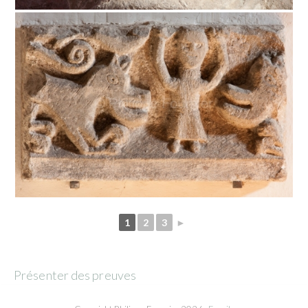
1
2
3
►
Présenter des preuves