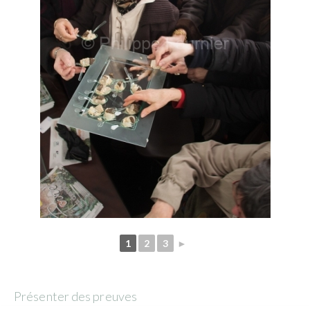
1
2
3
►
Présenter des preuves