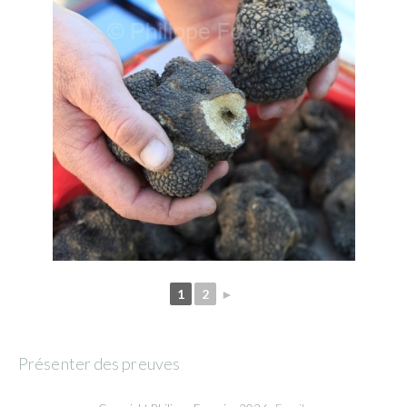
1
2
►
Présenter des preuves