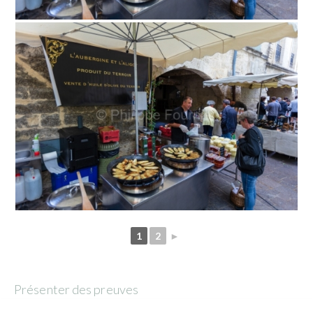
1
2
►
Présenter des preuves