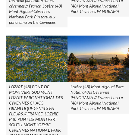
tortueux panorama sur les
PANORAMA // France. Lozere
cévennes // France. Lozère (48)
(48) Mont Aigoual National
Mont Aigoual Cévennes
Park Cevennes PANORAMA
National Park Pin tortueux
panorama on the Cevennes
LOZèRE (48) PONT DE
Lozère (48) Mont Aigoual Parc
MONTVERT SUD MONT
National des Cévennes
LOZèRE PARC NATIONAL DES
PANORAMA // France. Lozere
CéVENNES CHAOS
(48) Mont Aigoual National
GRANITIQUE GENêTS EN
Park Cevennes PANORAMA
FLEURS // FRANCE. LOZèRE
(48) PONT DE MONTVERT
SOUTH MONT LOZèRE
CéVENNES NATIONAL PARK