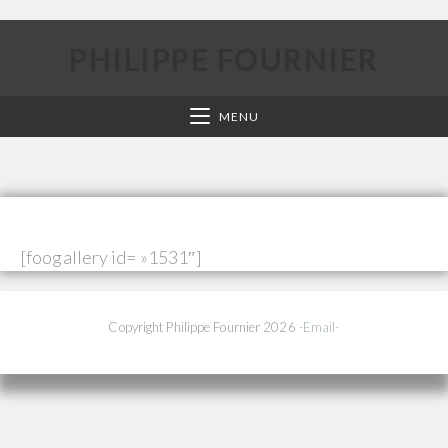
PHILIPPE FOURNIER
MENU
[foogallery id= »1531″]
Copyright Philippe Fournier 2026
-Email-