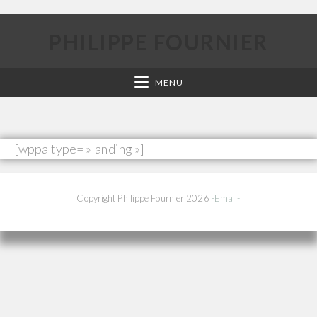
PHILIPPE FOURNIER
MENU
[wppa type= »landing »]
Copyright Philippe Fournier 2026
-Email-